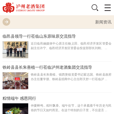
新闻资讯
临邑县领导一行莅临山东原味原交流指导
近日临邑融媒体中心原主任杨义田、临邑经济开发区管委会
副主任许宁、临邑经济开发区管委会投促部部长刘刚、 ...
铁岭县县长朱善植一行莅临泸州老酒集团交流指导
铁岭县县长朱善植、镇西煲镇党委书记翟志国、铁岭县政府
办主任董学朋、铁岭县招商中心主任郎天舒一行莅临泸 ...
粽情端午 感恩同行
仲夏蝉鸣，粽叶飘香。端午佳节，这个承载着千年历史与民
俗的节日又如约而至。在这个特别的日子里，不仅是舌 ...