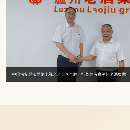
一行莅纳考察泸州老酒集团
广西谢氏宗