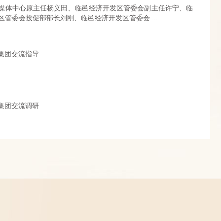
媒体中心原主任杨义田、临邑经济开发区管委会副主任许宁、临
区管委会投促部部长刘刚、临邑经济开发区管委会 ...
集团交流指导
集团交流调研
中国法制经济网络电视台台长李全胜一行莅纳考察泸州老酒