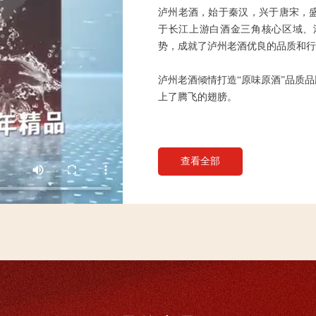
泸州老酒，始于秦汉，兴于唐宋，
于长江上游白酒金三角核心区域、
势，成就了泸州老酒优良的品质和行
泸州老酒倾情打造“原味原酒”品质品
上了腾飞的翅膀。
查看全部