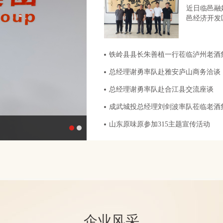
近日临邑融
邑经济开发
铁岭县县长朱善植一行莅临泸州老酒
总经理谢勇率队赴雅安庐山商务洽谈
总经理谢勇率队赴合江县交流座谈
成武城投总经理刘剑波率队莅临老酒
山东原味原参加315主题宣传活动
亲总会走进四川考察泸州老酒集团等企业
企业风采